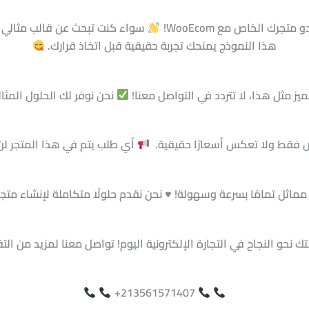
ك الخاص مع WooEcom!
سواء كنت تبحث عن قالب مثالي لم
هذا النموذج يمنحك تجربة حقيقية قبل اتخاذ قرارك.
يز مثل هذا، لا تتردد في التواصل معنا!
نحن نوفر لك الحلول المثا
ض فقط ولا تعكس أسعارًا حقيقية.
أي طلب يتم في هذا المتجر لن 
ماثل تمامًا بسرعة وسهولة! ♥️ نحن نقدم حلولًا متكاملة لإنشاء متج
لتك نحو النجاح في التجارة الإلكترونية اليوم! تواصل معنا لمزيد من الت
213561571407+