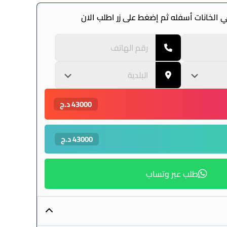
 الخانات أسفله ثم إضغط على زر اطلب الان
43000 د.ج
43000 د.ج
طلب عبر وتساب