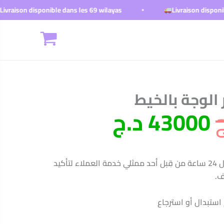
isponible dans les 69 wilayas
Livraison disponible dans les
السعر
السعر
 الوجة بالخيط
الأصلي
الحالي
هو:
43000
د.ج
هو:
49000 د.ج.
43000 د.ج.
سيتم التواصل معك خلال 24 ساعة من قِبل أحد ممثلي خدمة العملاء لتأكيد
ف.