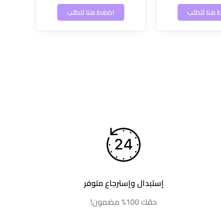
هنا للطلب
اضغط هنا للطلب
إستبدال وإسترجاع متوفر
حقك 100% مضمون!