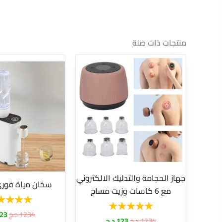
منتجات ذات صلة
السعر
السعر
الس
الأصلي
الحالي
الأ
هو:
هو:
هو
1234 د.ج.
123 د.ج.
1234 
جهاز الحجامة والتدليك الالكتروني
سخان مياة فوري
مع 6 كاسات وزيت مساج
1234
د.ج
23
1234
د.ج
123
د.ج