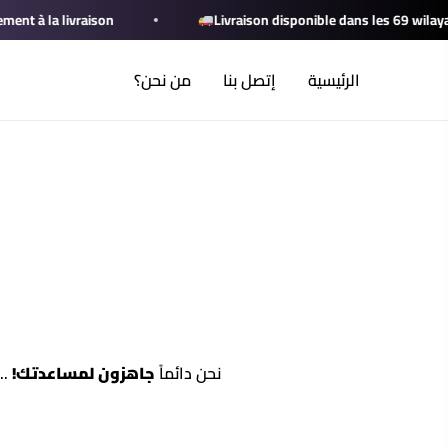
خطي
t à la livraison
Livraison disponible dans les 69 wilayas
لى
لمحتوى
الرئيسية
إتصل بنا
من نحن؟
نحن دائماً
جاهزون لمساعدتك!
..